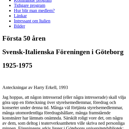
Kommande program
Tidigare program
Hur blir man medlem?
Länkar
Intressant om Italien
Bilder
Första 50 åren
Svensk-Italienska Föreningen i Göteborg
1925-1975
Anteckningar av Harry Erkell, 1993
Jag hoppas, att någon intresserad (eller några intresserade) skall vilja
göra upp en förteckning över styrelsemedlemmar, föredrag och
konserter under denna tid. Många väl förtjänta styrelsemedlemmar,
många utomordentliga föredragshållare, många framstående
konstnärer har lämnats onämnda. Särskilt roligt vore det, om några
av dem, som deltog i teaterverksamheten ville skriva ned personliga
minnen. Föreningens arkiv ligger i Göteborgs universitetsbibliotek;