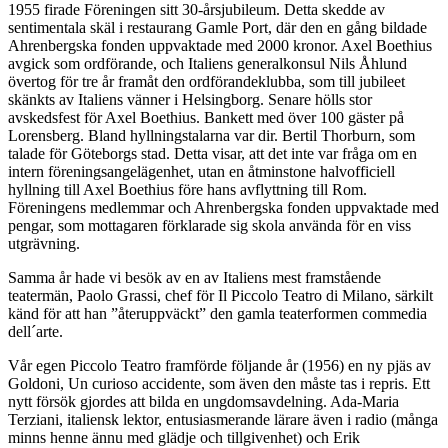
1955 firade Föreningen sitt 30-årsjubileum. Detta skedde av
sentimentala skäl i restaurang Gamle Port, där den en gång bildade
Ahrenbergska fonden uppvaktade med 2000 kronor. Axel Boethius
avgick som ordförande, och Italiens generalkonsul Nils Åhlund
övertog för tre år framåt den ordförandeklubba, som till jubileet
skänkts av Italiens vänner i Helsingborg. Senare hölls stor
avskedsfest för Axel Boethius. Bankett med över 100 gäster på
Lorensberg. Bland hyllningstalarna var dir. Bertil Thorburn, som
talade för Göteborgs stad. Detta visar, att det inte var fråga om en
intern föreningsangelägenhet, utan en åtminstone halvofficiell
hyllning till Axel Boethius före hans avflyttning till Rom.
Föreningens medlemmar och Ahrenbergska fonden uppvaktade med
pengar, som mottagaren förklarade sig skola använda för en viss
utgrävning.
Samma år hade vi besök av en av Italiens mest framstående
teatermän, Paolo Grassi, chef för Il Piccolo Teatro di Milano, särkilt
känd för att han ”återuppväckt” den gamla teaterformen commedia
dell´arte.
Vår egen Piccolo Teatro framförde följande år (1956) en ny pjäs av
Goldoni, Un curioso accidente, som även den måste tas i repris. Ett
nytt försök gjordes att bilda en ungdomsavdelning. Ada-Maria
Terziani, italiensk lektor, entusiasmerande lärare även i radio (många
minns henne ännu med glädje och tillgivenhet) och Erik