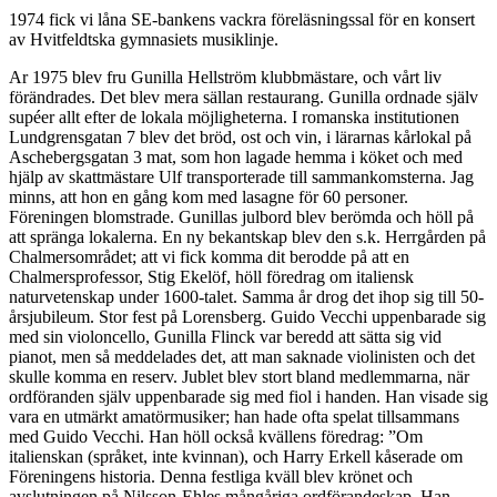
1974 fick vi låna SE-bankens vackra föreläsningssal för en konsert
av Hvitfeldtska gymnasiets musiklinje.
Ar 1975 blev fru Gunilla Hellström klubbmästare, och vårt liv
förändrades. Det blev mera sällan restaurang. Gunilla ordnade själv
supéer allt efter de lokala möjligheterna. I romanska institutionen
Lundgrensgatan 7 blev det bröd, ost och vin, i lärarnas kårlokal på
Aschebergsgatan 3 mat, som hon lagade hemma i köket och med
hjälp av skattmästare Ulf transporterade till sammankomsterna. Jag
minns, att hon en gång kom med lasagne för 60 personer.
Föreningen blomstrade. Gunillas julbord blev berömda och höll på
att spränga lokalerna. En ny bekantskap blev den s.k. Herrgården på
Chalmersområdet; att vi fick komma dit berodde på att en
Chalmersprofessor, Stig Ekelöf, höll föredrag om italiensk
naturvetenskap under 1600-talet. Samma år drog det ihop sig till 50-
årsjubileum. Stor fest på Lorensberg. Guido Vecchi uppenbarade sig
med sin violoncello, Gunilla Flinck var beredd att sätta sig vid
pianot, men så meddelades det, att man saknade violinisten och det
skulle komma en reserv. Jublet blev stort bland medlemmarna, när
ordföranden själv uppenbarade sig med fiol i handen. Han visade sig
vara en utmärkt amatörmusiker; han hade ofta spelat tillsammans
med Guido Vecchi. Han höll också kvällens föredrag: ”Om
italienskan (språket, inte kvinnan), och Harry Erkell kåserade om
Föreningens historia. Denna festliga kväll blev krönet och
avslutningen på Nilsson-Ehles mångåriga ordförandeskap. Han