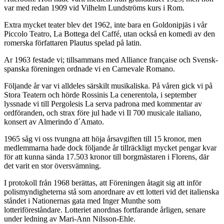
var med redan 1909 vid Vilhelm Lundströms kurs i Rom.
Extra mycket teater blev det 1962, inte bara en Goldonipjäs i vår
Piccolo Teatro, La Bottega del Caffé, utan också en komedi av den
romerska författaren Plautus spelad på latin.
Ar 1963 festade vi; tillsammans med Alliance française och Svensk-
spanska föreningen ordnade vi en Carnevale Romano.
Följande år var vi alldeles särskilt musikaliska. På våren gick vi på
Stora Teatern och hörde Rossinis La cenerentola, i september
lyssnade vi till Pergolesis La serva padrona med kommentar av
ordföranden, och strax före jul hade vi Il 700 musicale italiano,
konsert av Almerindo d´Amato.
1965 såg vi oss tvungna att höja årsavgiften till 15 kronor, men
medlemmarna hade dock följande år tillräckligt mycket pengar kvar
för att kunna sända 17.503 kronor till borgmästaren i Florens, där
det varit en stor översvämning.
I protokoll från 1968 berättas, att Föreningen åtagit sig att inför
polismyndigheterna stå som anordnare av ett lotteri vid det italienska
ståndet i Nationernas gata med Inger Munthe som
lotteriföreståndare. Lotteriet anordnas fortfarande årligen, senare
under ledning av Mari-Ann Nilsson-Ehle.