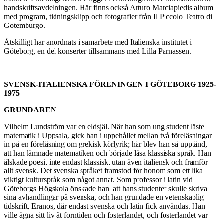
handskriftsavdelningen. Här finns också Arturo Marciapiedis album
med program, tidningsklipp och fotografier från Il Piccolo Teatro di
Gotemburgo.
Åtskilligt har anordnats i samarbete med Italienska institutet i
Göteborg, en del konserter tillsammans med Lilla Parnassen.
SVENSK-ITALIENSKA FÖRENINGEN I GÖTEBORG 1925-
1975
GRUNDAREN
Vilhelm Lundström var en eldsjäl. När han som ung student läste
matematik i Uppsala, gick han i uppehållet mellan två föreläsningar
in på en föreläsning om grekisk körlyrik; här blev han så upptänd,
att han lämnade matematiken och började läsa klassiska språk. Han
älskade poesi, inte endast klassisk, utan även italiensk och framför
allt svensk. Det svenska språket framstod för honom som ett lika
viktigt kulturspråk som något annat. Som professor i latin vid
Göteborgs Högskola önskade han, att hans studenter skulle skriva
sina avhandlingar på svenska, och han grundade en vetenskaplig
tidskrift, Eranos, där endast svenska och latin fick användas. Han
ville ägna sitt liv åt forntiden och fosterlandet, och fosterlandet var