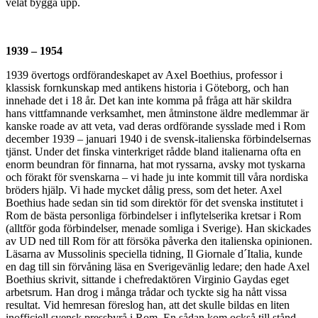
velat bygga upp.
1939 – 1954
1939 övertogs ordförandeskapet av Axel Boethius, professor i
klassisk fornkunskap med antikens historia i Göteborg, och han
innehade det i 18 år. Det kan inte komma på fråga att här skildra
hans vittfamnande verksamhet, men åtminstone äldre medlemmar är
kanske roade av att veta, vad deras ordförande sysslade med i Rom
december 1939 – januari 1940 i de svensk-italienska förbindelsernas
tjänst. Under det finska vinterkriget rådde bland italienarna ofta en
enorm beundran för finnarna, hat mot ryssarna, avsky mot tyskarna
och förakt för svenskarna – vi hade ju inte kommit till våra nordiska
bröders hjälp. Vi hade mycket dålig press, som det heter. Axel
Boethius hade sedan sin tid som direktör för det svenska institutet i
Rom de bästa personliga förbindelser i inflytelserika kretsar i Rom
(alltför goda förbindelser, menade somliga i Sverige). Han skickades
av UD ned till Rom för att försöka påverka den italienska opinionen.
Läsarna av Mussolinis speciella tidning, Il Giornale d´Italia, kunde
en dag till sin förvåning läsa en Sverigevänlig ledare; den hade Axel
Boethius skrivit, sittande i chefredaktören Virginio Gaydas eget
arbetsrum. Han drog i många trådar och tyckte sig ha nått vissa
resultat. Vid hemresan föreslog han, att det skulle bildas en liten
inofficiell svensk pressbyrå i Rom. En sådan kom också till stånd.