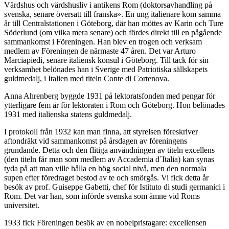
Värdshus och värdshusliv i antikens Rom (doktorsavhandling på
svenska, senare översatt till franska». En ung italienare kom samma
år till Centralstationen i Göteborg, där han möttes av Karin och Ture
Söderlund (om vilka mera senare) och fördes direkt till en pågående
sammankomst i Föreningen. Han blev en trogen och verksam
medlem av Föreningen de närmaste 47 åren. Det var Arturo
Marciapiedi, senare italiensk konsul i Göteborg. Till tack för sin
verksamhet belönades han i Sverige med Patriotiska sällskapets
guldmedalj, i Italien med titeln Conte di Cortenova.
Anna Ahrenberg byggde 1931 på lektoratsfonden med pengar för
ytterligare fem år för lektoraten i Rom och Göteborg. Hon belönades
1931 med italienska statens guldmedalj.
I protokoll från 1932 kan man finna, att styrelsen föreskriver
aftondräkt vid sammankomst på årsdagen av föreningens
grundande. Detta och den flitiga användningen av titeln excellens
(den titeln får man som medlem av Accademia d´Italia) kan synas
tyda på att man ville hålla en hög social nivå, men den normala
supen efter föredraget bestod av te och smörgås. Vi fick detta år
besök av prof. Guiseppe Gabetti, chef för Istituto di studi germanici i
Rom. Det var han, som införde svenska som ämne vid Roms
universitet.
1933 fick Föreningen besök av en nobelpristagare: excellensen