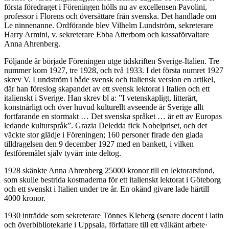
första föredraget i Föreningen hölls nu av excellensen Pavolini,
professor i Florens och översättare från svenska. Det handlade om
Le ninnenanne. Ordförande blev Vilhelm Lundström, sekreterare
Harry Armini, v. sekreterare Ebba Atterbom och kassaförvaltare
Anna Ahrenberg.
Följande år började Föreningen utge tidskriften Sverige-Italien. Tre
nummer kom 1927, tre 1928, och två 1933. I det första numret 1927
skrev V. Lundström i både svensk och italiensk version en artikel,
där han föreslog skapandet av ett svensk lektorat i Italien och ett
italienskt i Sverige. Han skrev bl a: ”I vetenskapligt, litterärt,
konstnärligt och över huvud kulturellt avseende är Sverige allt
fortfarande en stormakt … Det svenska språket … är ett av Europas
ledande kulturspråk”. Grazia Deledda fick Nobelpriset, och det
väckte stor glädje i Föreningen; 160 personer firade den glada
tilldragelsen den 9 december 1927 med en bankett, i vilken
festföremålet själv tyvärr inte deltog.
1928 skänkte Anna Ahrenberg 25000 kronor till en lektoratsfond,
som skulle bestrida kostnaderna för ett italienskt lektorat i Göteborg
och ett svenskt i Italien under tre år. En okänd givare lade härtill
4000 kronor.
1930 inträdde som sekreterare Tönnes Kleberg (senare docent i latin
och överbibliotekarie i Uppsala, författare till ett välkänt arbete·