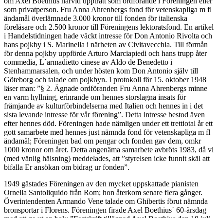
om Axel Boethius härvid uppträtt som ordförande i Föreningen eller
som privatperson. Fru Anna Ahrenbergs fond för vetenskapliga m fl
ändamål överlämnade 3.000 kronor till fonden för italienska
föreläsare och 2.500 kronor till Föreningens lektoratsfond. En artikel
i Handelstidningen hade väckt intresse för Don Antonio Rivolta och
hans pojkby i S. Marinella i närheten av Civitavecchia. Till förmån
för denna pojkby uppförde Arturo Marciapiedi och hans trupp åter
commedia, L´armadietto cinese av Aldo de Benedetto i
Stenhammarsalen, och under hösten kom Don Antonio själv till
Göteborg och talade om pojkbyn. I protokoll för 15. oktober 1948
läser man: ”§ 2. Ägnade ordföranden Fru Anna Ahrenbergs minne
en varm hyllning, erinrande om hennes storslagna insats för
främjande av kulturförbindelserna med Italien och hennes in i det
sista levande intresse för vår förening”. Detta intresse bestod även
efter hennes död. Föreningen hade nämligen under ett trettiotal år ett
gott samarbete med hennes just nämnda fond för vetenskapliga m fl
ändamål; Föreningen bad om pengar och fonden gav dem, omkr
1000 kronor om året. Detta angenäma samarbete avbröts 1983, då vi
(med vänlig hälsning) meddelades, att ”styrelsen icke funnit skäl att
bifalla Er ansökan om bidrag ur fonden”.
1949 gästades Föreningen av den mycket uppskattade pianisten
Ornella Santoliquido från Rom; hon återkom senare flera gånger.
Överintendenten Armando Vene talade om Ghibertis förut nämnda
bronsportar i Florens. Föreningen firade Axel Boethius´ 60-årsdag