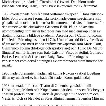
Michaelsson grundade Il Circolo dei Giovani. Den blomstrade,
vissnade och dog. Harry Erkell blev sekreterare för 12 år framåt.
1958 överlämnade Nils Åhlund ordförandeskapet till Hans Nilsson-
Ehle. Som professor i romanska språk hade denne specialiserat sig
på italienskan och den italienska litteraturen, med särskilt intresse för
den romerske dialektskalden Giacomo Belli. På grund av sina
utomordentliga förtjänster hedrades han med medlemskap i den av
drottning Kristina bildade akademin Arcadia och i Cultori di Roma.
Han ledde Föreningens öden i 17 år. Under hans tid fick vi besök av
några av Italiens mest kända språkvetenskapsmän som Maria Corti,
Gianfranco Folena (filologer och språkvetare) och Tullio De Mauro
(linguist) och författare som Italo Calvino, Vasco Pratolini, Goffredo
Parise, Leonardo Sciascia och Luigi Barzini. Föreningens
verksamhet kom också att präglas av ordförandens stora intresse för
musik.
1958 hade Föreningen glädjen att kunna lyckönska Axel Boethius
till en ny utmärkelse; han hade fått staden Roms guldmedalj.
1958 turnerade Il Piccolo Teatro di Gotemburgo söderut, till
Helsingborg, Malmö och Köpenhamn, där den i pressen fick betyget
”nästan professionell”. Följande år gick vägen till Stockholm och
Västerås. Och så blev det en föreställning hemma i Svenska Mässan.