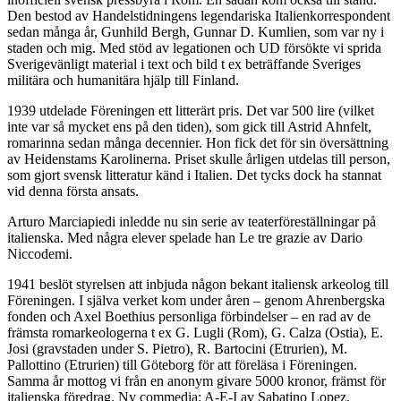
Den bestod av Handelstidningens legendariska Italienkorrespondent
sedan många år, Gunhild Bergh, Gunnar D. Kumlien, som var ny i
staden och mig. Med stöd av legationen och UD försökte vi sprida
Sverigevänligt material i text och bild t ex beträffande Sveriges
militära och humanitära hjälp till Finland.
1939 utdelade Föreningen ett litterärt pris. Det var 500 lire (vilket
inte var så mycket ens på den tiden), som gick till Astrid Ahnfelt,
romarinna sedan många decennier. Hon fick det för sin översättning
av Heidenstams Karolinerna. Priset skulle årligen utdelas till person,
som gjort svensk litteratur känd i Italien. Det tycks dock ha stannat
vid denna första ansats.
Arturo Marciapiedi inledde nu sin serie av teaterföreställningar på
italienska. Med några elever spelade han Le tre grazie av Dario
Niccodemi.
1941 beslöt styrelsen att inbjuda någon bekant italiensk arkeolog till
Föreningen. I själva verket kom under åren – genom Ahrenbergska
fonden och Axel Boethius personliga förbindelser – en rad av de
främsta romarkeologerna t ex G. Lugli (Rom), G. Calza (Ostia), E.
Josi (gravstaden under S. Pietro), R. Bartocini (Etrurien), M.
Pallottino (Etrurien) till Göteborg för att föreläsa i Föreningen.
Samma år mottog vi från en anonym givare 5000 kronor, främst för
italienska föredrag. Ny commedia: A-E-I av Sabatino Lopez.