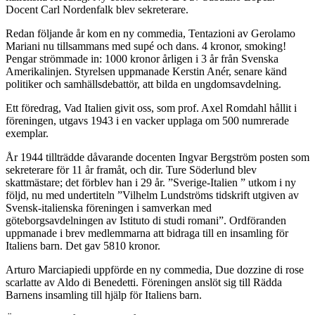
Docent Carl Nordenfalk blev sekreterare.
Redan följande år kom en ny commedia, Tentazioni av Gerolamo
Mariani nu tillsammans med supé och dans. 4 kronor, smoking!
Pengar strömmade in: 1000 kronor årligen i 3 år från Svenska
Amerikalinjen. Styrelsen uppmanade Kerstin Anér, senare känd
politiker och samhällsdebattör, att bilda en ungdomsavdelning.
Ett föredrag, Vad Italien givit oss, som prof. Axel Romdahl hållit i
föreningen, utgavs 1943 i en vacker upplaga om 500 numrerade
exemplar.
År 1944 tillträdde dåvarande docenten Ingvar Bergström posten som
sekreterare för 11 år framåt, och dir. Ture Söderlund blev
skattmästare; det förblev han i 29 år. ”Sverige-Italien ” utkom i ny
följd, nu med undertiteln ”Vilhelm Lundströms tidskrift utgiven av
Svensk-italienska föreningen i samverkan med
göteborgsavdelningen av Istituto di studi romani”. Ordföranden
uppmanade i brev medlemmarna att bidraga till en insamling för
Italiens barn. Det gav 5810 kronor.
Arturo Marciapiedi uppförde en ny commedia, Due dozzine di rose
scarlatte av Aldo di Benedetti. Föreningen anslöt sig till Rädda
Barnens insamling till hjälp för Italiens barn.