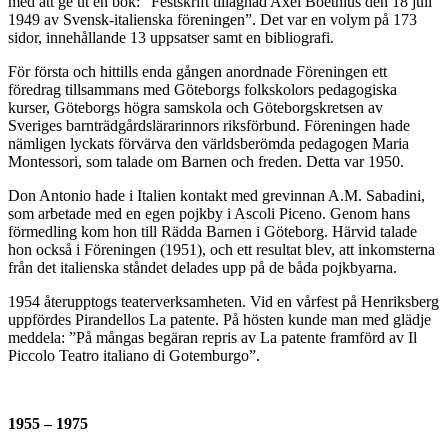
med att ge ut en bok: ”Festskrift tillägnad Axel Boethius den 18 juli
1949 av Svensk-italienska föreningen”. Det var en volym på 173
sidor, innehållande 13 uppsatser samt en bibliografi.
För första och hittills enda gången anordnade Föreningen ett
föredrag tillsammans med Göteborgs folkskolors pedagogiska
kurser, Göteborgs högra samskola och Göteborgskretsen av
Sveriges barnträdgårdslärarinnors riksförbund. Föreningen hade
nämligen lyckats förvärva den världsberömda pedagogen Maria
Montessori, som talade om Barnen och freden. Detta var 1950.
Don Antonio hade i Italien kontakt med grevinnan A.M. Sabadini,
som arbetade med en egen pojkby i Ascoli Piceno. Genom hans
förmedling kom hon till Rädda Barnen i Göteborg. Härvid talade
hon också i Föreningen (1951), och ett resultat blev, att inkomsterna
från det italienska ståndet delades upp på de båda pojkbyarna.
1954 återupptogs teaterverksamheten. Vid en vårfest på Henriksberg
uppfördes Pirandellos La patente. På hösten kunde man med glädje
meddela: ”På mångas begäran repris av La patente framförd av Il
Piccolo Teatro italiano di Gotemburgo”.
1955 – 1975