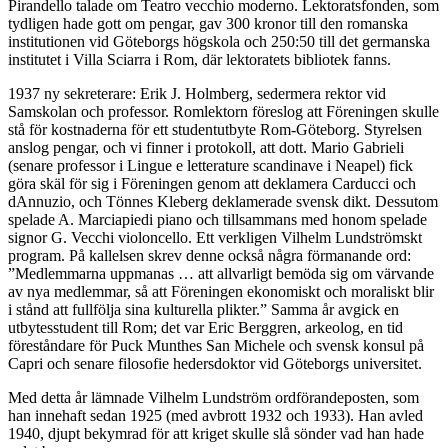
Pirandello talade om Teatro vecchio moderno. Lektoratsfonden, som
tydligen hade gott om pengar, gav 300 kronor till den romanska
institutionen vid Göteborgs högskola och 250:50 till det germanska
institutet i Villa Sciarra i Rom, där lektoratets bibliotek fanns.
1937 ny sekreterare: Erik J. Holmberg, sedermera rektor vid
Samskolan och professor. Romlektorn föreslog att Föreningen skulle
stå för kostnaderna för ett studentutbyte Rom-Göteborg. Styrelsen
anslog pengar, och vi finner i protokoll, att dott. Mario Gabrieli
(senare professor i Lingue e letterature scandinave i Neapel) fick
göra skäl för sig i Föreningen genom att deklamera Carducci och
dAnnuzio, och Tönnes Kleberg deklamerade svensk dikt. Dessutom
spelade A. Marciapiedi piano och tillsammans med honom spelade
signor G. Vecchi violoncello. Ett verkligen Vilhelm Lundströmskt
program. På kallelsen skrev denne också några förmanande ord:
”Medlemmarna uppmanas … att allvarligt bemöda sig om värvande
av nya medlemmar, så att Föreningen ekonomiskt och moraliskt blir
i stånd att fullfölja sina kulturella plikter.” Samma år avgick en
utbytesstudent till Rom; det var Eric Berggren, arkeolog, en tid
föreståndare för Puck Munthes San Michele och svensk konsul på
Capri och senare filosofie hedersdoktor vid Göteborgs universitet.
Med detta år lämnade Vilhelm Lundström ordförandeposten, som
han innehaft sedan 1925 (med avbrott 1932 och 1933). Han avled
1940, djupt bekymrad för att kriget skulle slå sönder vad han hade