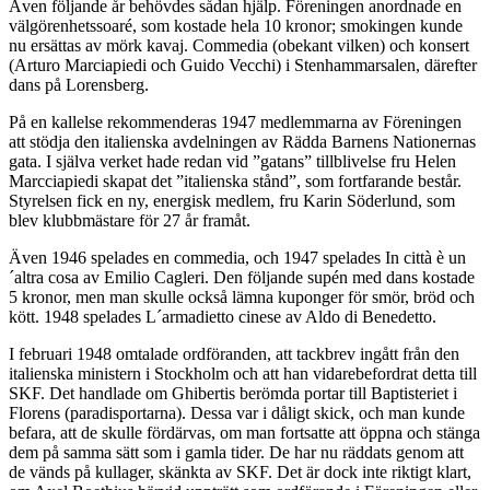
Även följande år behövdes sådan hjälp. Föreningen anordnade en
välgörenhetssoaré, som kostade hela 10 kronor; smokingen kunde
nu ersättas av mörk kavaj. Commedia (obekant vilken) och konsert
(Arturo Marciapiedi och Guido Vecchi) i Stenhammarsalen, därefter
dans på Lorensberg.
På en kallelse rekommenderas 1947 medlemmarna av Föreningen
att stödja den italienska avdelningen av Rädda Barnens Nationernas
gata. I själva verket hade redan vid ”gatans” tillblivelse fru Helen
Marcciapiedi skapat det ”italienska stånd”, som fortfarande består.
Styrelsen fick en ny, energisk medlem, fru Karin Söderlund, som
blev klubbmästare för 27 år framåt.
Även 1946 spelades en commedia, och 1947 spelades In città è un
´altra cosa av Emilio Cagleri. Den följande supén med dans kostade
5 kronor, men man skulle också lämna kuponger för smör, bröd och
kött. 1948 spelades L´armadietto cinese av Aldo di Benedetto.
I februari 1948 omtalade ordföranden, att tackbrev ingått från den
italienska ministern i Stockholm och att han vidarebefordrat detta till
SKF. Det handlade om Ghibertis berömda portar till Baptisteriet i
Florens (paradisportarna). Dessa var i dåligt skick, och man kunde
befara, att de skulle fördärvas, om man fortsatte att öppna och stänga
dem på samma sätt som i gamla tider. De har nu räddats genom att
de vänds på kullager, skänkta av SKF. Det är dock inte riktigt klart,