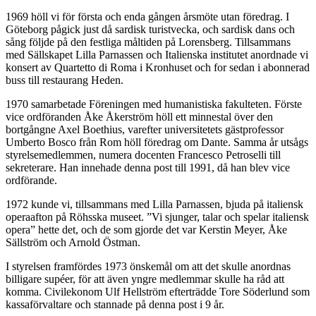
1969 höll vi för första och enda gången årsmöte utan föredrag. I
Göteborg pågick just då sardisk turistvecka, och sardisk dans och
sång följde på den festliga måltiden på Lorensberg. Tillsammans
med Sällskapet Lilla Parnassen och Italienska institutet anordnade vi
konsert av Quartetto di Roma i Kronhuset och for sedan i abonnerad
buss till restaurang Heden.
1970 samarbetade Föreningen med humanistiska fakulteten. Förste
vice ordföranden Åke Åkerström höll ett minnestal över den
bortgångne Axel Boethius, varefter universitetets gästprofessor
Umberto Bosco från Rom höll föredrag om Dante. Samma år utsågs
styrelsemedlemmen, numera docenten Francesco Petroselli till
sekreterare. Han innehade denna post till 1991, då han blev vice
ordförande.
1972 kunde vi, tillsammans med Lilla Parnassen, bjuda på italiensk
operaafton på Röhsska museet. ”Vi sjunger, talar och spelar italiensk
opera” hette det, och de som gjorde det var Kerstin Meyer, Åke
Sällström och Arnold Östman.
I styrelsen framfördes 1973 önskemål om att det skulle anordnas
billigare supéer, för att även yngre medlemmar skulle ha råd att
komma. Civilekonom Ulf Hellström efterträdde Tore Söderlund som
kassaförvaltare och stannade på denna post i 9 år.