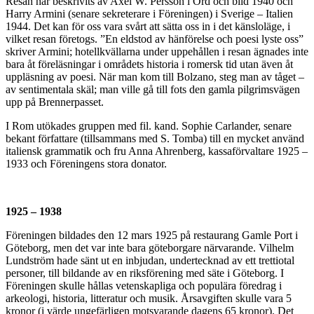
Resan har beskrivits av Axel W. Persson i Ord och bild 1940 och
Harry Armini (senare sekreterare i Föreningen) i Sverige – Italien
1944. Det kan för oss vara svårt att sätta oss in i det känsloläge, i
vilket resan företogs. ”En eldstod av hänförelse och poesi lyste oss”
skriver Armini; hotellkvällarna under uppehållen i resan ägnades inte
bara åt föreläsningar i områdets historia i romersk tid utan även åt
uppläsning av poesi. När man kom till Bolzano, steg man av tåget –
av sentimentala skäl; man ville gå till fots den gamla pilgrimsvägen
upp på Brennerpasset.
I Rom utökades gruppen med fil. kand. Sophie Carlander, senare
bekant författare (tillsammans med S. Tomba) till en mycket använd
italiensk grammatik och fru Anna Ahrenberg, kassaförvaltare 1925 –
1933 och Föreningens stora donator.
1925 – 1938
Föreningen bildades den 12 mars 1925 på restaurang Gamle Port i
Göteborg, men det var inte bara göteborgare närvarande. Vilhelm
Lundström hade sänt ut en inbjudan, undertecknad av ett trettiotal
personer, till bildande av en riksförening med säte i Göteborg. I
Föreningen skulle hållas vetenskapliga och populära föredrag i
arkeologi, historia, litteratur och musik. Årsavgiften skulle vara 5
kronor (i värde ungefärligen motsvarande dagens 65 kronor). Det