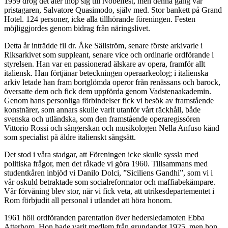
1959 drog det åter ihop sig till Nobelfest, men denna gång var
pristagaren, Salvatore Quasimodo, själv med. Stor bankett på Grand
Hotel. 124 personer, icke alla tillhörande föreningen. Festen
möjliggjordes genom bidrag från näringslivet.
Detta år inträdde fil dr. Åke Sällström, senare förste arkivarie i
Riksarkivet som suppleant, senare vice och ordinarie ordförande i
styrelsen. Han var en passionerad älskare av opera, framför allt
italiensk. Han förtjänar beteckningen operaarkeolog; i italienska
arkiv letade han fram bortglömda operor från renässans och barock,
översatte dem och fick dem uppförda genom Vadstenaakademin.
Genom hans personliga förbindelser fick vi besök av framstående
konstnärer, som annars skulle varit utanför vårt räckhåll, både
svenska och utländska, som den framstående operaregissören
Vittorio Rossi och sångerskan och musikologen Nella Anfuso känd
som specialist på äldre italienskt sångsätt.
Det stod i våra stadgar, att Föreningen icke skulle syssla med
politiska frågor, men det råkade vi göra 1960. Tillsammans med
studentkåren inbjöd vi Danilo Dolci, ”Siciliens Gandhi”, som vi i
vår oskuld betraktade som socialreformator och maffiabekämpare.
Vår förvåning blev stor, när vi fick veta, att utrikesdepartementet i
Rom förbjudit all personal i utlandet att höra honom.
1961 höll ordföranden parentation över hedersledamoten Ebba
Atterbom. Hon hade varit medlem från grundandet 1925, men hon