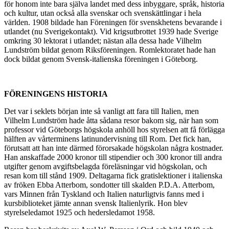
för honom inte bara själva landet med dess inbyggare, språk, historia
och kultur, utan också alla svenskar och svenskättlingar i hela
världen. 1908 bildade han Föreningen för svenskhetens bevarande i
utlandet (nu Sverigekontakt). Vid krigsutbrottet 1939 hade Sverige
omkring 30 lektorat i utlandet; nästan alla dessa hade Vilhelm
Lundström bildat genom Riksföreningen. Romlektoratet hade han
dock bildat genom Svensk-italienska föreningen i Göteborg.
FÖRENINGENS HISTORIA
Det var i seklets början inte så vanligt att fara till Italien, men
Vilhelm Lundström hade åtta sådana resor bakom sig, när han som
professor vid Göteborgs högskola anhöll hos styrelsen att få förlägga
hälften av vårterminens latinundervisning till Rom. Det fick han,
förutsatt att han inte därmed förorsakade högskolan några kostnader.
Han anskaffade 2000 kronor till stipendier och 300 kronor till andra
utgifter genom avgiftsbelagda föreläsningar vid högskolan, och
resan kom till stånd 1909. Deltagarna fick gratislektioner i italienska
av fröken Ebba Atterbom, sondotter till skalden P.D.A. Atterbom,
vars Minnen från Tyskland och Italien naturligtvis fanns med i
kursbiblioteket jämte annan svensk Italienlyrik. Hon blev
styrelseledamot 1925 och hedersledamot 1958.